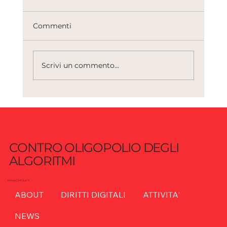
Commenti
Scrivi un commento...
AI e sicurezza: quando l’innovazione
diventa vulnerabilità sistemica
CONTRO OLIGOPOLIO DEGLI
ALGORITMI
PRIVACY POLICY
ABOUT
DIRITTI DIGITALI
ATTIVITA'
NEWS