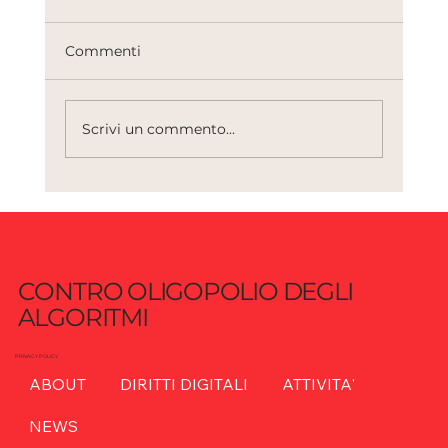
Commenti
Scrivi un commento...
AI e sicurezza: quando l’innovazione
diventa vulnerabilità sistemica
CONTRO OLIGOPOLIO DEGLI
ALGORITMI
PRIVACY POLICY
ABOUT
DIRITTI DIGITALI
ATTIVITA'
NEWS