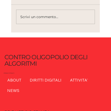
Scrivi un commento...
AI e sicurezza: quando l’innovazione
diventa vulnerabilità sistemica
CONTRO OLIGOPOLIO DEGLI
ALGORITMI
PRIVACY POLICY
ABOUT
DIRITTI DIGITALI
ATTIVITA'
NEWS