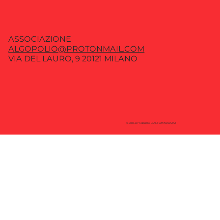
ASSOCIAZIONE
ALGOPOLIO@PROTONMAIL.COM
VIA DEL LAURO, 9 20121 MILANO
© 2035 BY Algopolio. BUILT with Ninja STUFF