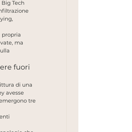
 Big Tech 
nfiltrazione 
ying, 
 propria 
ivate, ma 
ulla 
ere fuori 
ittura di una 
ey avesse 
o emergono tre 
enti 