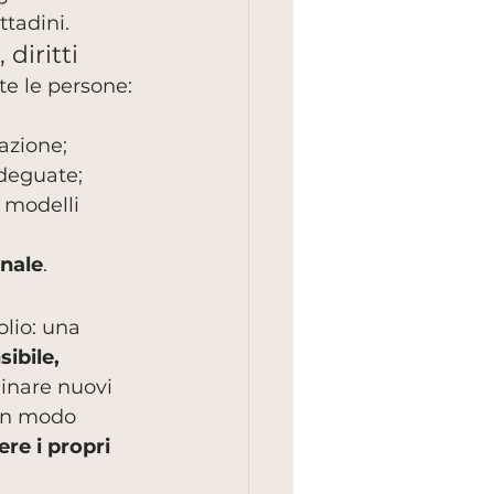
ttadini.
 diritti
te le persone:
azione;
adeguate;
 modelli 
onale
.
olio: una 
ibile, 
inare nuovi 
 in modo 
ere i propri 