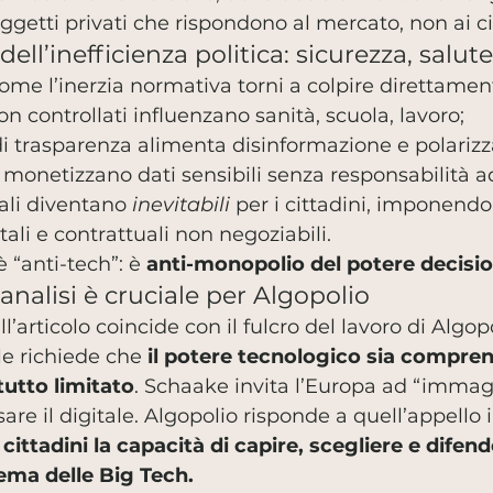
ggetti privati che rispondono al mercato, non ai ci
dell’inefficienza politica: sicurezza, salute,
 come l’inerzia normativa torni a colpire direttamen
on controllati influenzano sanità, scuola, lavoro;
 trasparenza alimenta disinformazione e polarizz
 monetizzano dati sensibili senza responsabilità 
tali diventano 
inevitabili
 per i cittadini, imponendo
i e contrattuali non negoziabili.
 “anti-tech”: è 
anti-monopolio del potere decisi
nalisi è cruciale per Algopolio
l’articolo coincide con il fulcro del lavoro di Algop
e richiede che 
il potere tecnologico sia comprens
tutto limitato
. Schaake invita l’Europa ad “immag
are il digitale. Algopolio risponde a quell’appello
 cittadini la capacità di capire, scegliere e difend
stema delle Big Tech.