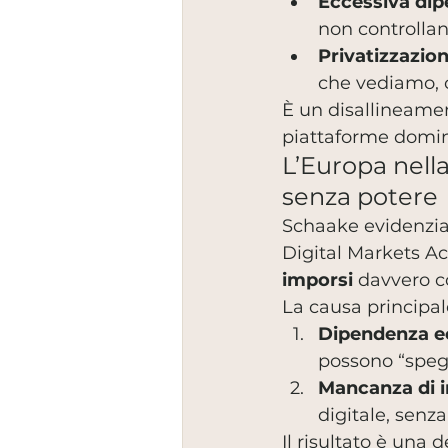
Eccessiva dip
non controllan
Privatizzazion
che vediamo, 
È un disallineament
piattaforme domin
L’Europa nella
senza potere
Schaake evidenzia 
Digital Markets Ac
imporsi
 davvero c
La causa principal
Dipendenza e
possono “speg
Mancanza di i
digitale, senz
Il risultato è una