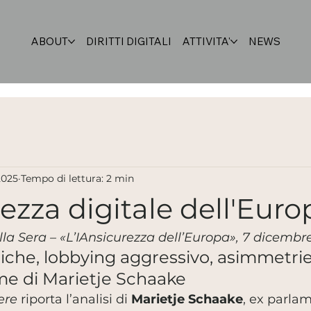
ABOUT
DIRITTI DIGITALI
ATTIVITA'
NEWS
2025
Tempo di lettura: 2 min
rezza digitale dell'Euro
lla Sera – «L’IAnsicurezza dell’Europa», 7 dicembr
tiche, lobbying aggressivo, asimmetrie
rme di Marietje Schaake
ere
 riporta l’analisi di 
Marietje Schaake
, ex parla