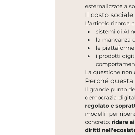
esternalizzate a so
Il costo sociale 
L’articolo ricorda
sistemi di AI n
la mancanza di
le piattaforme
i prodotti digi
comportamental
La questione non è
Perché questa a
Il grande punto del
democrazia digital
regolato e soprat
modelli” per ripens
concreto: 
ridare ai
diritti nell’ecosi