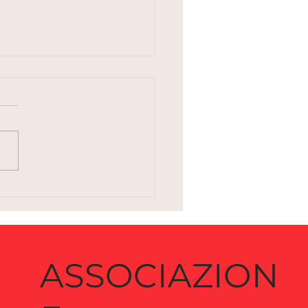
on e la superAI: il
hio non è la macchina,
a logica della
petizione
ASSOCIAZION