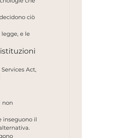
ecnologie che 
 decidono ciò 
legge, e le 
stituzioni 
Services Act, 
 
i non 
e inseguono il 
lternativa.
ngono 