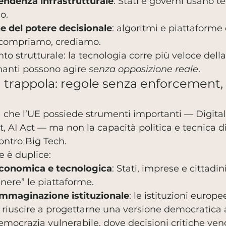
endenza infrastrutturale
: Stati e governi usano t
o.
e del potere decisionale
: algoritmi e piattaforme
compriamo, crediamo.
o strutturale: la tecnologia corre più veloce della 
anti possono agire 
senza opposizione reale
.
 trappola: regole senza enforcement, i
che l’UE possiede strumenti importanti — Digital 
t, AI Act — ma non la capacità politica e tecnica di
ontro Big Tech.
e è duplice:
conomica e tecnologica
: Stati, imprese e cittadin
nere” le piattaforme.
mmaginazione istituzionale
: le istituzioni europe
a riuscire a progettarne una versione democratica a
 democrazia vulnerabile, dove decisioni critiche ve