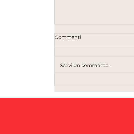
Commenti
Scrivi un commento...
Anthropic e il rischio AI: il
problema non è il
modello, ma l’ecosistema
che lo rende possibile