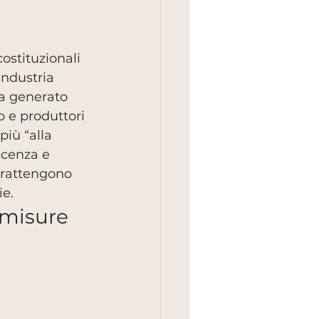
ostituzionali 
industria 
ha generato 
io e produttori 
iù “alla 
scenza e 
trattengono 
ie.
 misure 