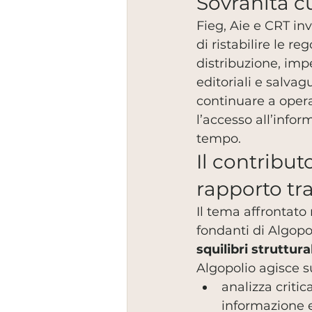
Sovranità c
Fieg, Aie e CRT in
di ristabilire le r
distribuzione, impe
editoriali e salva
continuare a oper
l’accesso all’infor
tempo.
Il contributo
rapporto tr
Il tema affrontato
fondanti di Algopol
squilibri struttura
Algopolio agisce su 
analizza criti
informazione 