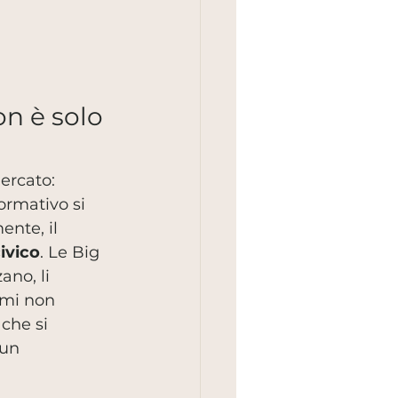
n è solo 
ercato: 
ormativo si 
ente, il 
ivico
. Le Big 
ano, li 
tmi non 
 che si 
 un 