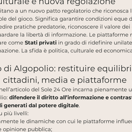
ulturale e nuova regolazione
vitano a un nuovo patto regolatorio che riconosca l
egole del gioco. Significa garantire condizioni eque d
dire pratiche predatorie, riconoscere il valore dei
guardare la libertà di informazione. Le piattaforme
are come 
Stati privati
 in grado di ridefinire unila
mazione. La sfida è politica, culturale ed economica
 di Algopolio: restituire equilibri
a cittadini, media e piattaforme
 nell’articolo del Sole 24 Ore incarna pienamente u
io: 
difendere il diritto all’informazione e contrast
li generati dal potere digitale
.
più livelli:
camente le dinamiche con cui le piattaforme influ
e opinione pubblica;