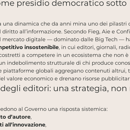
come presidio democratico sotto 
a una dinamica che da anni mina uno dei pilastri c
l diritto all’informazione. Secondo Fieg, Aie e Conf
 il mercato digitale — dominato dalle Big Tech — 
mpetitivo insostenibile
, in cui editori, giornali, rad
costretti a competere in un ecosistema che non è p
 è un indebolimento strutturale di chi produce cono
 piattaforme globali aggregano contenuti altrui, 
el valore economico e drenano risorse pubblicitar
 degli editori: una strategia, non
iedono al Governo una risposta sistemica:
itto d’autore
,
i all’innovazione
,