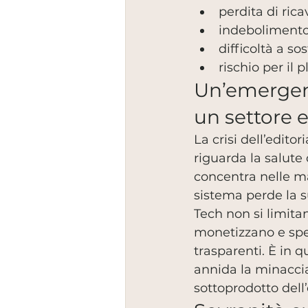
perdita di ricav
indebolimento 
difficoltà a so
rischio per il 
Un’emergenz
un settore
La crisi dell’edito
riguarda la salute
concentra nelle man
sistema perde la s
Tech non si limitan
monetizzano e spes
trasparenti. È in qu
annida la minaccia
sottoprodotto dell