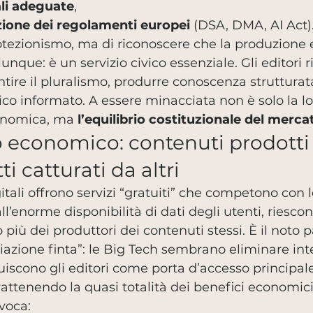
ali adeguate
,
zione dei regolamenti europei
 (DSA, DMA, AI Act)
rotezionismo, ma di riconoscere che la produzione 
nque: è un servizio civico essenziale. Gli editori 
antire il pluralismo, produrre conoscenza strutturat
ico informato. A essere minacciata non è solo la lo
onomica, ma 
l’equilibrio costituzionale del merca
o economico: contenuti prodotti
ti catturati da altri
tali offrono servizi “gratuiti” che competono con le
all’enorme disponibilità di dati degli utenti, riescon
più dei produttori dei contenuti stessi. È il noto 
iazione finta”: le Big Tech sembrano eliminare int
tuiscono gli editori come porta d’accesso principal
trattenendo la quasi totalità dei benefici economici
ovoca: