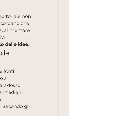
.
editoriale non 
ricordano che 
a, alimentare 
ro 
to delle idee
.
 da 
 fonti 
o a 
paradosso 
ermediari, 
e 
. Secondo gli 