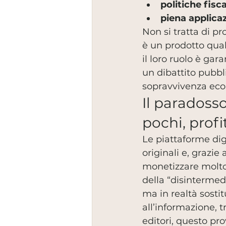
politiche fisc
piena applica
Non si tratta di p
è un prodotto qualu
il loro ruolo è gar
un dibattito pubbl
sopravvivenza ec
Il paradoss
pochi, profit
Le piattaforme digi
originali e, grazie 
monetizzare molto 
della “disintermed
ma in realtà sosti
all’informazione, 
editori, questo pr