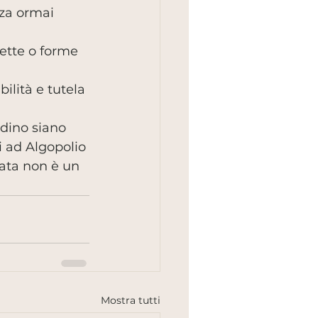
rza ormai 
rette o forme 
lità e tutela 
adino siano 
 ad Algopolio 
ata non è un 
Mostra tutti