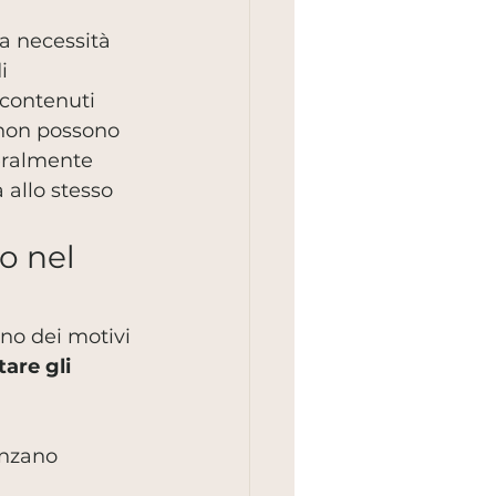
a necessità 
i 
 contenuti 
 non possono 
teralmente 
 allo stesso 
o nel 
no dei motivi 
are gli 
enzano 