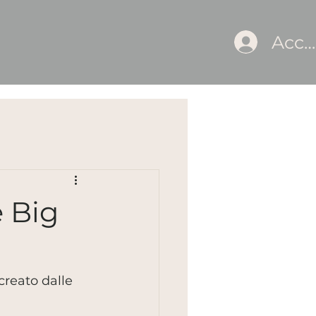
Acce
e Big
 creato dalle 