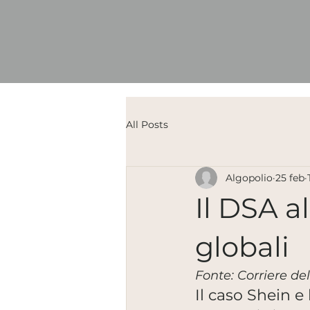
All Posts
Algopolio
25 feb
Il DSA a
globali
Fonte: Corriere de
Il caso Shein e