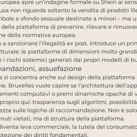
ropea apre un’indagine formale su Shein ai sensi 
usa non riguarda soltanto la vendita di prodotti ille
bole a sfondo sessuale destinate a minori – ma un
 della piattaforma di prevenire, rilevare e rimuove
one della normativa europea.
a a sanzionare l’illegalità ex post. Introduce un prin
utturale: le piattaforme di dimensioni molto grand
 i rischi sistemici generati dai propri modelli di b
andazioni, assuefazione
 si concentra anche sul design della piattaforma e
. Bruxelles vuole capire se l’architettura dell’app
amenti compulsivi o premi dinamiche opache di vis
proprio qui: trasparenza sugli algoritmi, possibilità
arezza sulle logiche di raccomandazione. Non è sol
uti vietati, ma di struttura della piattaforma.
iventa leva commerciale, la tutela del consumator
otezione dei diritti fondamentali.