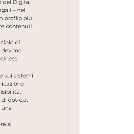
del Digital 
gali – nel 
 profilo più 
re contenuti 
cipio di 
i devono 
usiness.
 sui sistemi 
licazione 
ibilità.
 di opt-out 
o una 
e si 