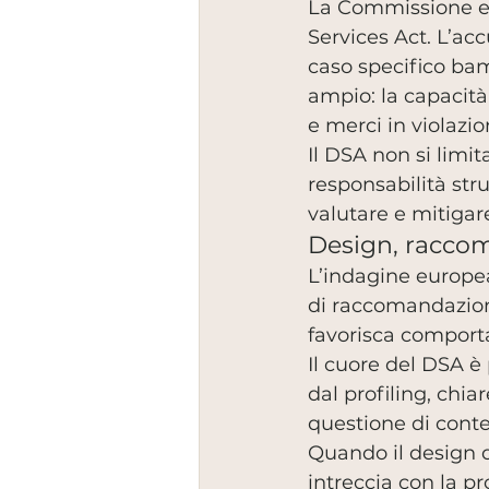
La Commissione eu
Services Act. L’acc
caso specifico bam
ampio: la capacità
e merci in violazi
Il DSA non si limit
responsabilità str
valutare e mitigare
Design, raccom
L’indagine europea
di raccomandazione
favorisca comport
Il cuore del DSA è 
dal profiling, chi
questione di conten
Quando il design d
intreccia con la pr