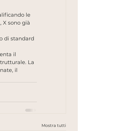
lificando le 
 X sono già 
o di standard 
nta il 
trutturale. La 
ate, il 
Mostra tutti